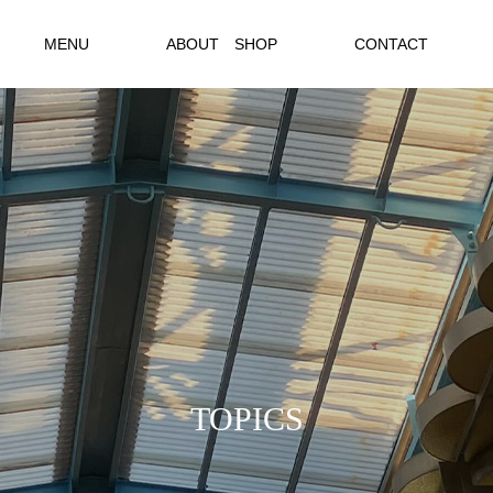
MENU
ABOUT SHOP
CONTACT
T
O
P
I
C
S